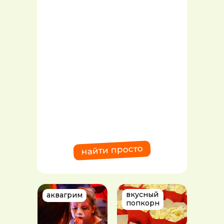
найти просто
вкусный
аквагрим
попкорн